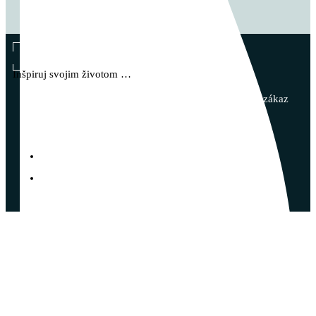
Vladimír Takáč
Inšpiruj svojim životom …
© 2023 - Vladimír Takáč - Všetky práva vyhradené | zákaz
kopírovania obsahu bez súhlasu autora