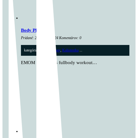
Body Play
Pridané: 26. marca 2024 Komentárov: 0
kategória:
Cross tréningy
,
Kalistenika
...
EMOM 48 minutes fullbody workout…