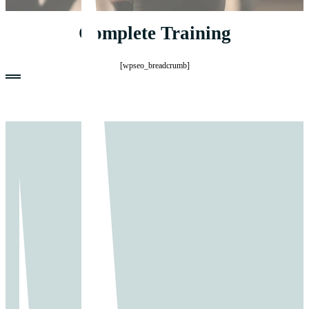
Complete Training
[wpseo_breadcrumb]