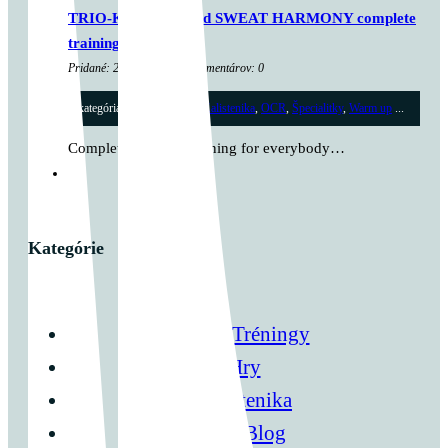
TRIO-KOMORA and SWEAT HARMONY complete
training
Pridané: 22. marca 2024 Komentárov: 0
kategória:
Cross tréningy
,
Kalistenika
,
OCR
,
Špecialitky
,
Warm up
...
Complete fullbody training for everybody…
Kategórie
Cross Tréningy
Hry
Kalistenika
Môj Blog