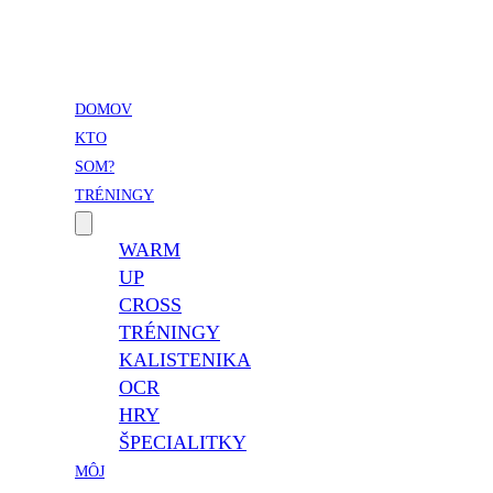
Vladimír Takáč
Inšpiruj svojim životom …
DOMOV
KTO
SOM?
TRÉNINGY
WARM
UP
CROSS
TRÉNINGY
KALISTENIKA
OCR
HRY
ŠPECIALITKY
MÔJ