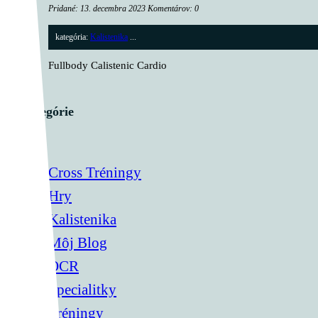
Pridané: 13. decembra 2023 Komentárov: 0
kategória:
Kalistenika
...
Fullbody Calistenic Cardio
Kategórie
Cross Tréningy
Hry
Kalistenika
Môj Blog
OCR
Špecialitky
Tréningy