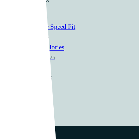
Najnovšie články
Ready For Speed Fit
1. Júna 2025
Bells & Calories
14. Apríla 2025
CC
9. Apríla 2025
60 Minutes
8. Apríla 2025
Vladimír Takáč