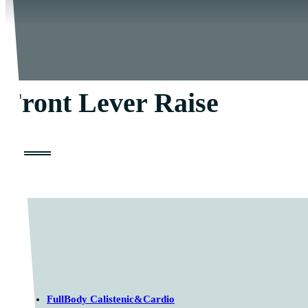
Front Lever Raise
FullBody Calistenic&Cardio