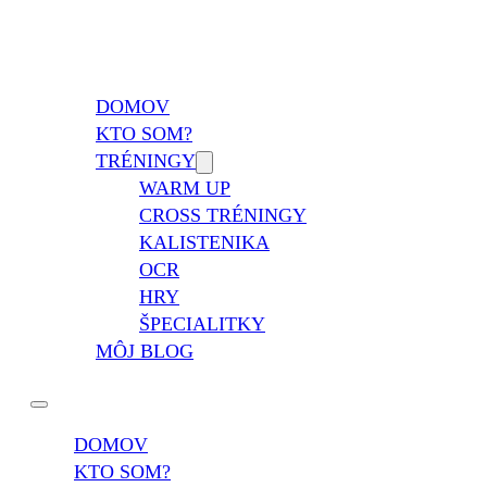
Vladimír Takáč
Inšpiruj svojim životom …
DOMOV
KTO SOM?
TRÉNINGY
WARM UP
CROSS TRÉNINGY
KALISTENIKA
OCR
HRY
ŠPECIALITKY
MÔJ BLOG
DOMOV
KTO SOM?