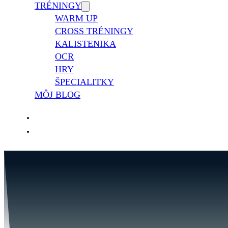
TRÉNINGY
WARM UP
CROSS TRÉNINGY
KALISTENIKA
OCR
HRY
ŠPECIALITKY
MÔJ BLOG