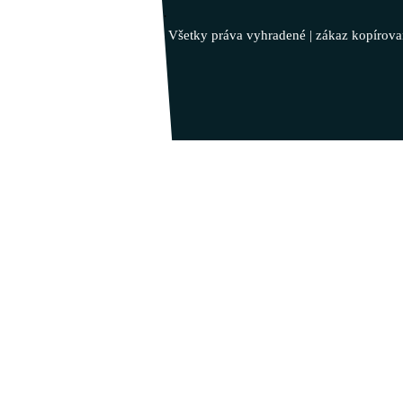
Inšpiruj svojim životom …
© 2023 - Vladimír Takáč - Všetky práva vyhradené | zákaz kopírova