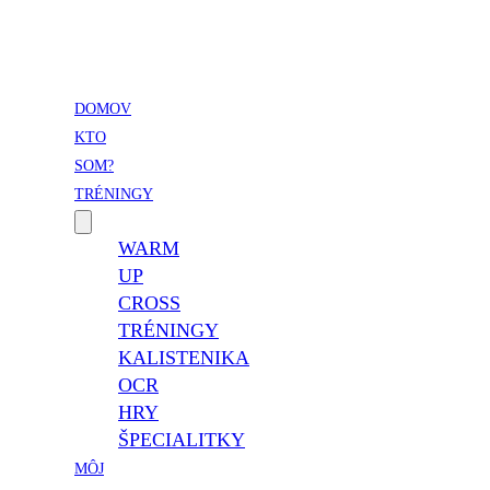
Vladimír Takáč
Inšpiruj svojim životom …
DOMOV
KTO
SOM?
TRÉNINGY
WARM
UP
CROSS
TRÉNINGY
KALISTENIKA
OCR
HRY
ŠPECIALITKY
MÔJ