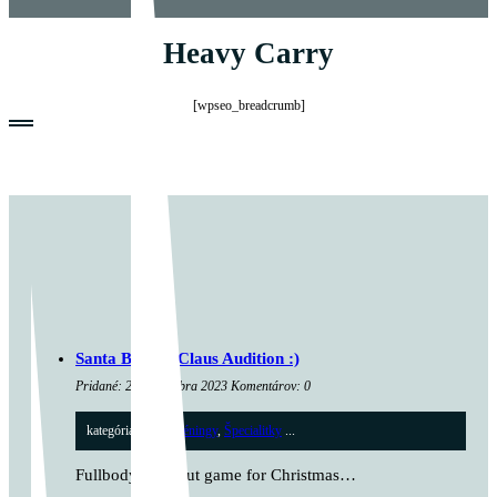
Heavy Carry
[wpseo_breadcrumb]
Santa Burpee Claus Audition :)
Pridané: 21. decembra 2023 Komentárov: 0
kategória:
Cross tréningy
,
Špecialitky
...
Fullbody workout game for Christmas…