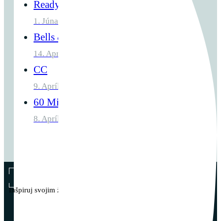
Ready For Speed Fit
1. Júna 2025
Bells & Calories
14. Apríla 2025
CC
9. Apríla 2025
60 Minutes
8. Apríla 2025
Vladimír Takáč
Inšpiruj svojim životom …
© 2023 - Vladimír Takáč - Všetky práva vyhradené | zákaz
kopírovania obsahu bez súhlasu autora