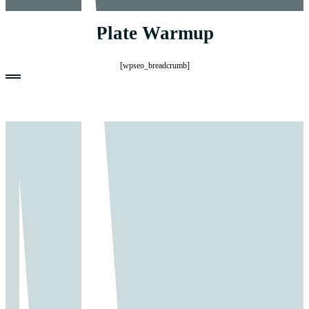
Plate Warmup
[wpseo_breadcrumb]