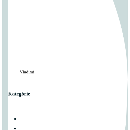
Vladimír Takáč - Inšpiruj svojim životom...
Kategórie
Cross Tréningy
Hry