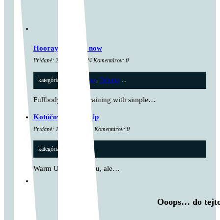
Hooray, I am 18 now
Pridané: 22. apríla 2024 Komentárov: 0
kategória:
Cross tréningy
,
Tréningy
...
Fullbody metcon training with simple…
Kotúčový Warm Up
Pridané: 15. marca 2023 Komentárov: 0
kategória:
Warm up
...
Warm Up pre dvojicu, ale…
Ooops… do tejto 