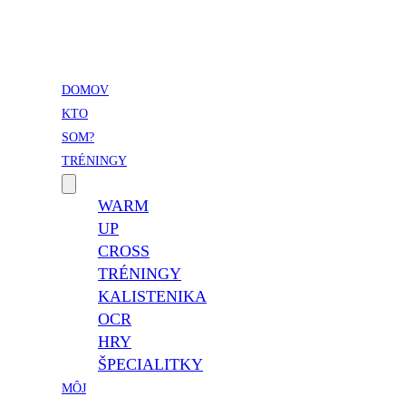
Vladimír Takáč
Inšpiruj svojim životom …
DOMOV
KTO
SOM?
TRÉNINGY
WARM
UP
CROSS
TRÉNINGY
KALISTENIKA
OCR
HRY
ŠPECIALITKY
MÔJ