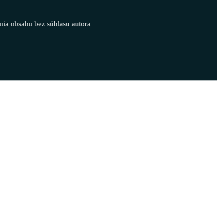
nia obsahu bez súhlasu autora