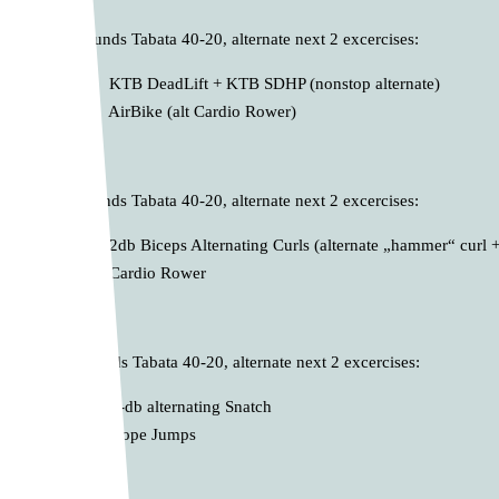
B. 10 Rounds Tabata 40-20, alternate next 2 excercises:
B1 KTB DeadLift + KTB SDHP (nonstop alternate)
B2 AirBike (alt Cardio Rower)
C. 10 Rounds Tabata 40-20, alternate next 2 excercises:
C1 2db Biceps Alternating Curls (alternate „hammer“ curl + 
C2 Cardio Rower
D. 10 Rounds Tabata 40-20, alternate next 2 excercises:
D1 1-db alternating Snatch
D2 Rope Jumps