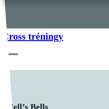
Cross tréningy
Hell’s Bells