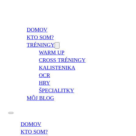
Vladimír Takáč
Inšpiruj svojim životom …
DOMOV
KTO SOM?
TRÉNINGY
WARM UP
CROSS TRÉNINGY
KALISTENIKA
OCR
HRY
ŠPECIALITKY
MÔJ BLOG
DOMOV
KTO SOM?