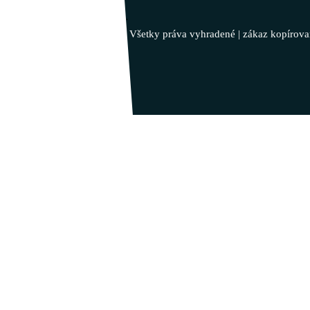
Inšpiruj svojim životom …
© 2023 - Vladimír Takáč - Všetky práva vyhradené | zákaz kopírova