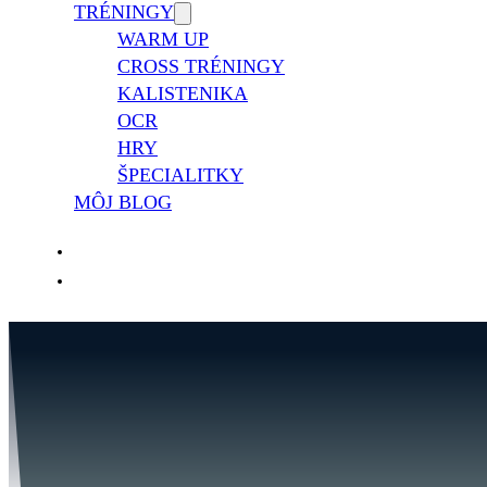
TRÉNINGY
WARM UP
CROSS TRÉNINGY
KALISTENIKA
OCR
HRY
ŠPECIALITKY
MÔJ BLOG