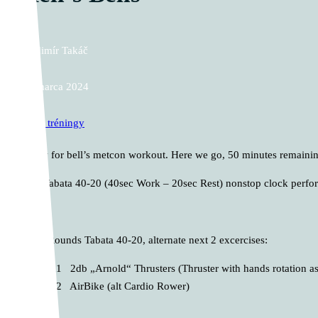
Vladimír Takáč
11. marca 2024
Cross tréningy
Ready for bell’s metcon workout. Here we go, 50 minutes remaini
With Tabata 40-20 (40sec Work – 20sec Rest) nonstop clock perfor
A. 10 Rounds Tabata 40-20, alternate next 2 excercises:
A1 2db „Arnold“ Thrusters (Thruster with hands rotation as
A2 AirBike (alt Cardio Rower)