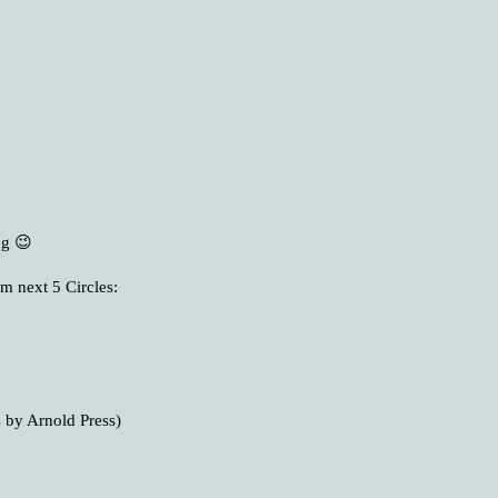
ng 😉
m next 5 Circles:
 by Arnold Press)