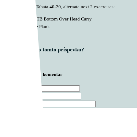
E. 10 Rounds Tabata 40-20, alternate next 2 excercises:
E1 2 KTB Bottom Over Head Carry
E2 Side Plank
Čo si myslíš o tomto príspevku?
Zanechajte prvý komentár
Meno *
E-mail *
Webová stránka