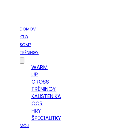
Vladimír Takáč
Inšpiruj svojim životom …
DOMOV
KTO
SOM?
TRÉNINGY
WARM
UP
CROSS
TRÉNINGY
KALISTENIKA
OCR
HRY
ŠPECIALITKY
MÔJ