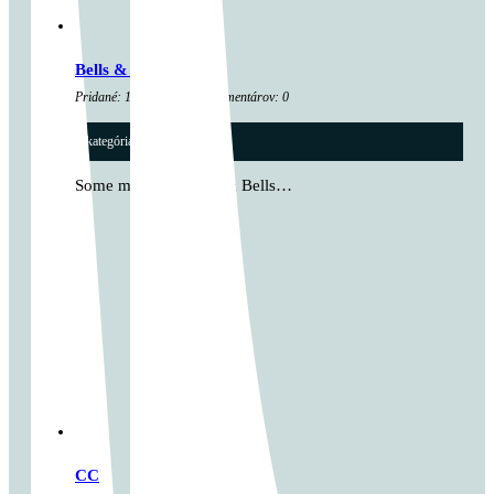
Bells & Calories
Pridané: 14. apríla 2025 Komentárov: 0
kategória:
Cross tréningy
...
Some metcon Cardio & Bells…
CC