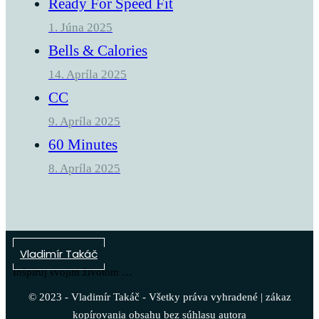
Ready For Speed Fit
1. Júna 2025
Bells & Calories
14. Apríla 2025
CC
9. Apríla 2025
60 Minutes
8. Apríla 2025
Vladimír Takáč
Inšpiruj svojim životom …
© 2023 - Vladimír Takáč - Všetky práva vyhradené | zákaz
kopírovania obsahu bez súhlasu autora