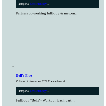
kategória:
Cross tréningy
...
Partners co-working fullbody & metcon…
Bell’s Five
Pridané: 2. decembra 2024 Komentárov: 0
kategória:
Cross tréningy
...
Fullbody "Bells"- Workout. Each part…