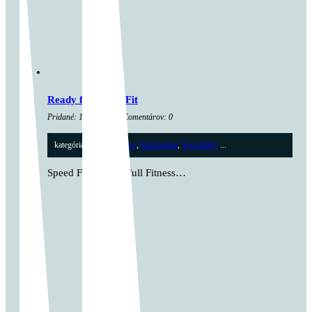
Ready for Speed Fit
Pridané: 1. júna 2025 Komentárov: 0
kategória:
Cross tréningy
,
Kalistenika
,
Špecialitky
...
Speed Fit is Beautifull Fitness…