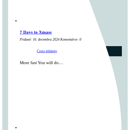
7 Days to Xmass
Pridané: 16. decembra 2024 Komentárov: 0
kategória:
Cross tréningy
...
More fast You will do…