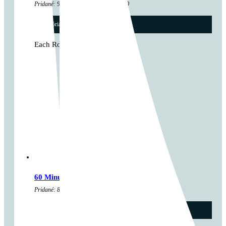
Pridané: 9. apríla 2025 Komentárov: 0
kategória:
Kalistenika
...
Each Round (of every next…
60 Minutes
Pridané: 8. apríla 2025 Komentárov: 0
kategória:
Cross tréningy
,
Špecialitky
,
Tréningy
...