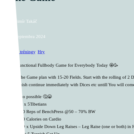
Vladimír Takáč
19. septembra 2024
Cross tréningy
,
Hry
The Functional Fullbody Game for Everybody Today 🤩🥳
Draw the Game plan with 15-20 Fields. Start with the rolling of 2 
You finish continue immediately with Dices etc untill You will come
no possible 🤔😁
5 x 5Tibetians
50 Reps of BenchPress @50 – 70% BW
50 Calories on Cardio
10 x Upside Down Leg Raises – Leg Raise (one or both) in 