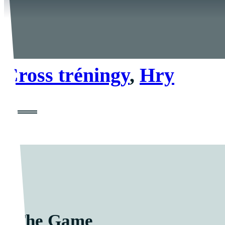
Cross tréningy
,
Hry
The Game