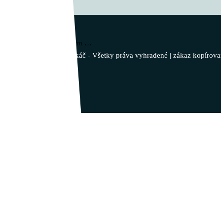
Vladimír Takáč
Inšpiruj svojim životom …
© 2023 - Vladimír Takáč - Všetky práva vyhradené | zákaz kopírova