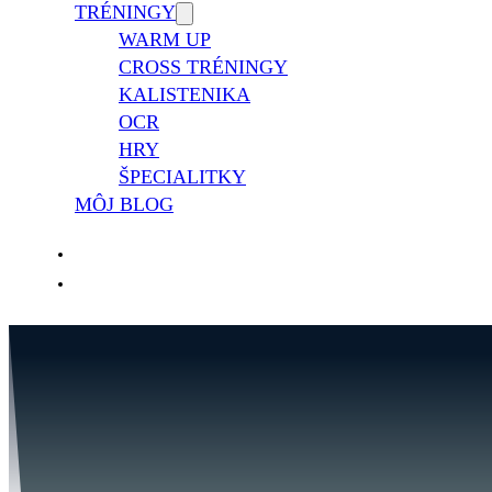
TRÉNINGY
WARM UP
CROSS TRÉNINGY
KALISTENIKA
OCR
HRY
ŠPECIALITKY
MÔJ BLOG