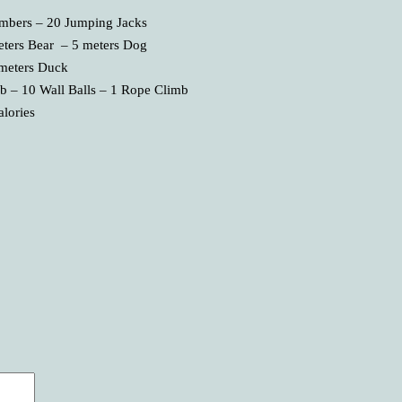
imbers – 20 Jumping Jacks
eters Bear – 5 meters Dog
 meters Duck
mb – 10 Wall Balls – 1 Rope Climb
alories