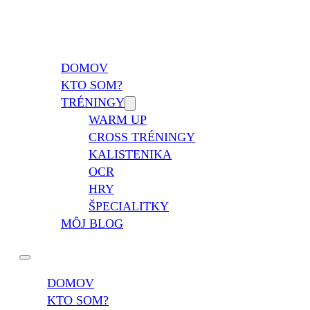
Vladimír Takáč
Inšpiruj svojim životom …
DOMOV
KTO SOM?
TRÉNINGY
WARM UP
CROSS TRÉNINGY
KALISTENIKA
OCR
HRY
ŠPECIALITKY
MÔJ BLOG
DOMOV
KTO SOM?