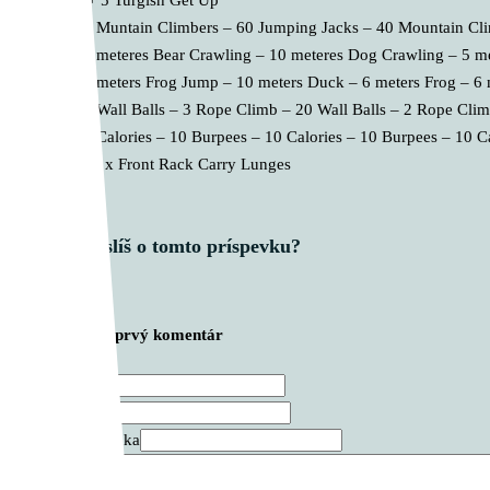
5 + 5 Turgish Get Up
80 Muntain Climbers – 60 Jumping Jacks – 40 Mountain Cl
10 meteres Bear Crawling – 10 meteres Dog Crawling – 5 m
10 meters Frog Jump – 10 meters Duck – 6 meters Frog – 6
30 Wall Balls – 3 Rope Climb – 20 Wall Balls – 2 Rope Cli
10 Calories – 10 Burpees – 10 Calories – 10 Burpees – 10 C
100 x Front Rack Carry Lunges
Čo si myslíš o tomto príspevku?
Zanechajte prvý komentár
Meno *
E-mail *
Webová stránka