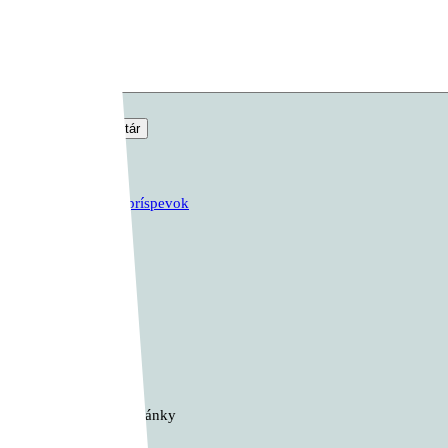
Komentár
*
Predchádzajúci príspevok
PlayStations
Ďalší príspevok
High Volume
Žiadne podobné články