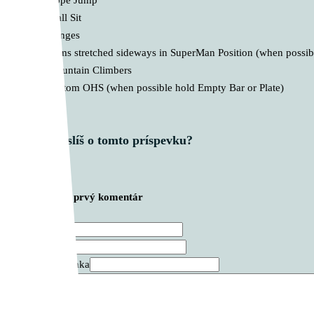
Rope Jump
Wall Sit
Lunges
Arms stretched sideways in SuperMan Position (when possibl
Mountain Climbers
Bottom OHS (when possible hold Empty Bar or Plate)
Čo si myslíš o tomto príspevku?
Zanechajte prvý komentár
Meno *
E-mail *
Webová stránka