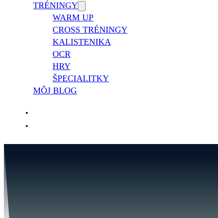
TRÉNINGY
WARM UP
CROSS TRÉNINGY
KALISTENIKA
OCR
HRY
ŠPECIALITKY
MÔJ BLOG