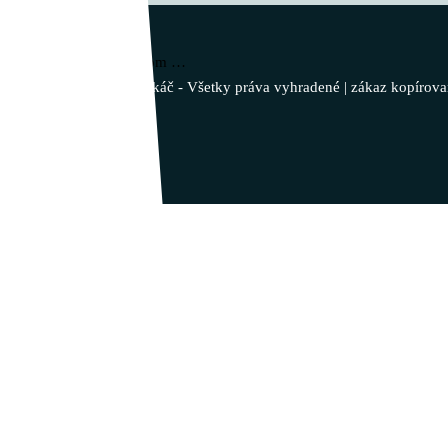
Vladimír Takáč
Inšpiruj svojim životom …
© 2023 - Vladimír Takáč - Všetky práva vyhradené | zákaz kopírova