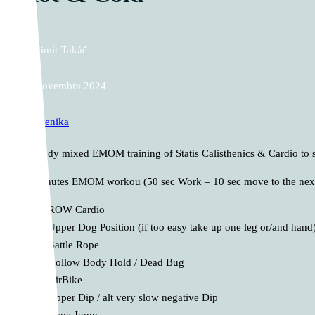
Vladimír Takáč
13. novembra 2024
Kalistenika
Fullbody mixed EMOM training of Statis Calisthenics & Cardio to s
60 Minutes EMOM workou (50 sec Work – 10 sec move to the next 
ROW Cardio
Upper Dog Position (if too easy take up one leg or/and hand
Battle Rope
Hollow Body Hold / Dead Bug
AirBike
Upper Dip / alt very slow negative Dip