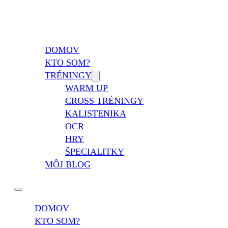
Vladimír Takáč
Inšpiruj svojim životom …
DOMOV
KTO SOM?
TRÉNINGY
WARM UP
CROSS TRÉNINGY
KALISTENIKA
OCR
HRY
ŠPECIALITKY
MÔJ BLOG
DOMOV
KTO SOM?