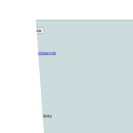
Komentár
*
Predchádzajúci príspevok
FullFun
Ďalší príspevok
Go Up
Žiadne podobné články