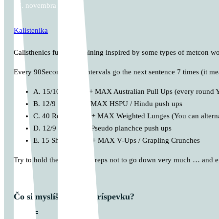
27. novembra 2024
Kalistenika
Calisthenics fullbody training inspired by some types of metcon wo
Every 90Seconds x 35 intervals go the next sentence 7 times (it
A. 15/10 Burpees + MAX Australian Pull Ups (every round Y
B. 12/9 Calories + MAX HSPU / Hindu push ups
C. 40 Rope Jumps + MAX Weighted Lunges (You can alternat
D. 12/9 Calories + Pseudo planchce push ups
E. 15 Shuttle Runs + MAX V-Ups / Grapling Crunches
Try to hold the same reps, reps not to go down very much … and 
Čo si myslíš o tomto príspevku?