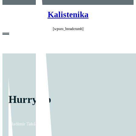
Kalistenika
[wpseo_breadcrumb]
HurryUp
Vladimír Takáč