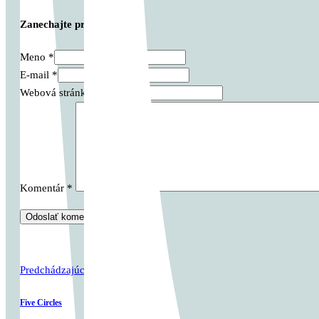
Zanechajte prvý komentár
Meno *
E-mail *
Webová stránka
Komentár
*
Predchádzajúci príspevok
Five Circles