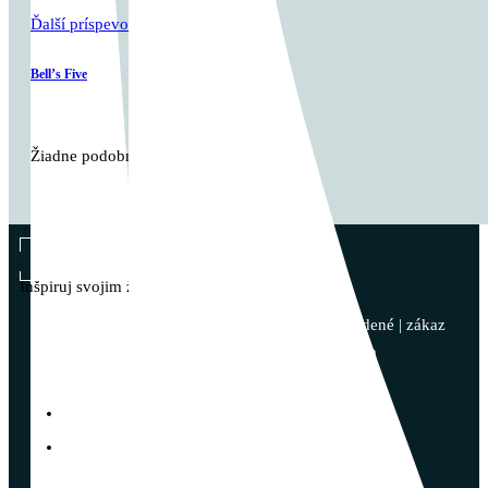
Ďalší príspevok
Bell’s Five
Žiadne podobné články
Vladimír Takáč
Inšpiruj svojim životom …
© 2023 - Vladimír Takáč - Všetky práva vyhradené | zákaz
kopírovania obsahu bez súhlasu autora