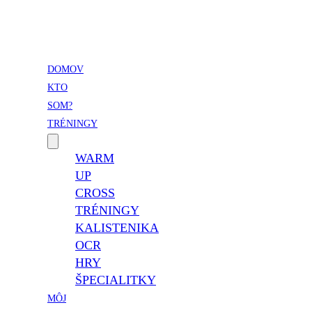
Vladimír Takáč
Inšpiruj svojim životom …
DOMOV
KTO
SOM?
TRÉNINGY
WARM
UP
CROSS
TRÉNINGY
KALISTENIKA
OCR
HRY
ŠPECIALITKY
MÔJ