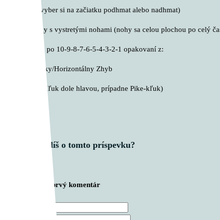
– Zhyb (vyber si na začiatku podhmat alebo nadhmat)
– Sed-ľahy s vystretými nohami (nohy sa celou plochou po celý č
B. okruhy po 10-9-8-7-6-5-4-3-2-1 opakovaní z:
– Austrálsky/Horizontálny Zhyb
– HSPU (Kľuk dole hlavou, prípadne Pike-kľuk)
– Burpee
Čo si myslíš o tomto príspevku?
Zanechajte prvý komentár
Meno *
E-mail *