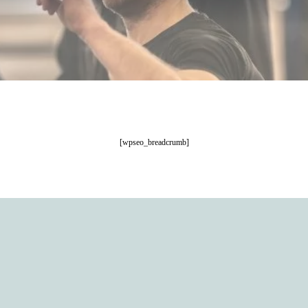
[wpseo_breadcrumb]