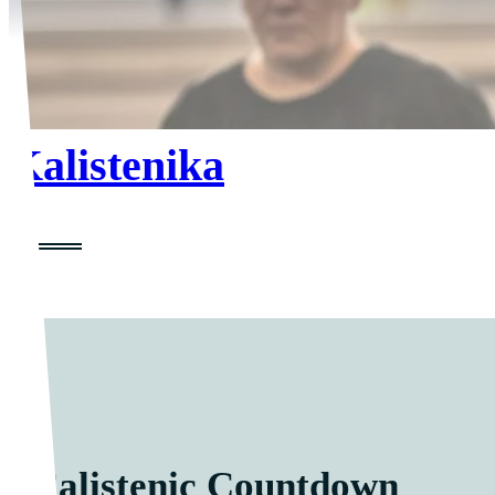
Kalistenika
Calistenic Countdown