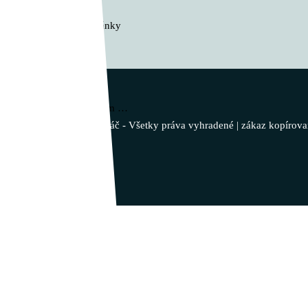
Žiadne podobné články
Vladimír Takáč
Inšpiruj svojim životom …
© 2023 - Vladimír Takáč - Všetky práva vyhradené | zákaz kopírova