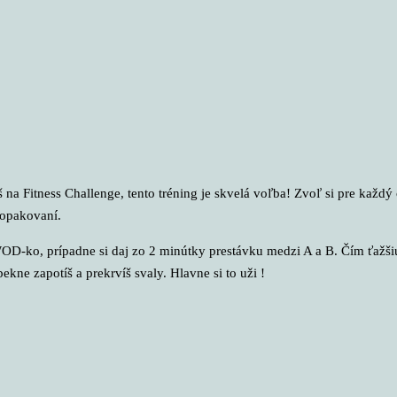
š na Fitness Challenge, tento tréning je skvelá voľba! Zvoľ si pre každý
 opakovaní.
D-ko, prípadne si daj zo 2 minútky prestávku medzi A a B. Čím ťažšiu
pekne zapotíš a prekrvíš svaly. Hlavne si to uži !