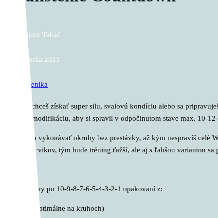
Vladimír Takáč
13. apríla 2023
Kalistenika
Či už chceš získať super silu, svalovú kondíciu alebo sa pripravuje
záťaž/modifikáciu, aby si spravil v odpočinutom stave max. 10-12
Snaž sa vykonávať okruhy bez prestávky, až kým nespravíš celé WO
verziu cvikov, tým bude tréning ťažší, ale aj s ľahšou variantou sa 
A. okruhy po 10-9-8-7-6-5-4-3-2-1 opakovaní z:
– DIP (optimálne na kruhoch)