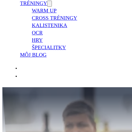
TRÉNINGY
WARM UP
CROSS TRÉNINGY
KALISTENIKA
OCR
HRY
ŠPECIALITKY
MÔJ BLOG