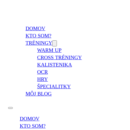
Vladimír Takáč
Inšpiruj svojim životom …
DOMOV
KTO SOM?
TRÉNINGY
WARM UP
CROSS TRÉNINGY
KALISTENIKA
OCR
HRY
ŠPECIALITKY
MÔJ BLOG
DOMOV
KTO SOM?