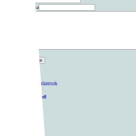
Webová stránka
Komentár
*
Predchádzajúci príspevok
Empty Jumping Barbell
Ďalší príspevok
KOCKATÝ MIX