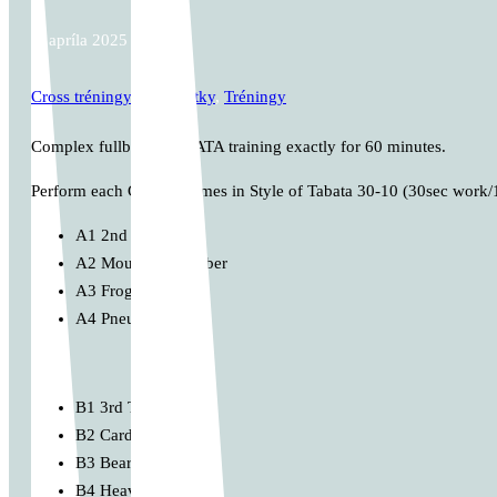
8. apríla 2025
Cross tréningy
,
Špecialitky
,
Tréningy
Complex fullbody TABATA training exactly for 60 minutes.
Perform each Circle 4 Times in Style of Tabata 30-10 (30sec work/1
A1 2nd Tibetian
A2 Mountain Climber
A3 Frog Jumps
A4 Pneu Flip
B1 3rd Tibetian
B2 Cardio ROW
B3 Bear Walking
B4 Heavy Carry