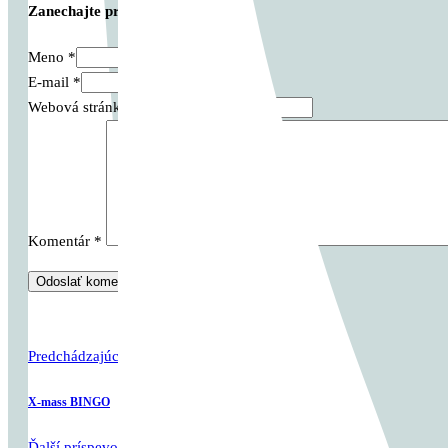
Zanechajte prvý komentár
Meno *
E-mail *
Webová stránka
Komentár
*
Predchádzajúci príspevok
X-mass BINGO
Ďalší príspevok