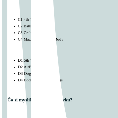
C1 4th Tibetian
C2 Battle Rope
C3 Crab Walking
C4 Maze Around The Body
D1 5th Tibetian
D2 AirBike
D3 Dog Walk
D4 Body Saw on the Rings
Čo si myslíš o tomto príspevku?