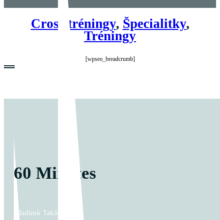
Cross tréningy
,
Špecialitky
,
Tréningy
[wpseo_breadcrumb]
60 Minutes
Vladimír Takáč