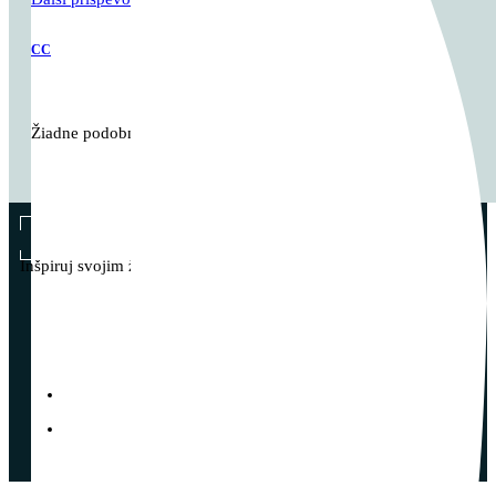
CC
Žiadne podobné články
Vladimír Takáč
Inšpiruj svojim životom …
© 2023 - Vladimír Takáč - Všetky práva vyhradené | zákaz
kopírovania obsahu bez súhlasu autora