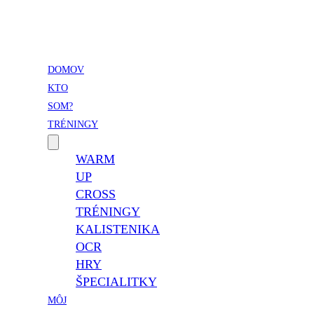
Vladimír Takáč
Inšpiruj svojim životom …
DOMOV
KTO
SOM?
TRÉNINGY
WARM
UP
CROSS
TRÉNINGY
KALISTENIKA
OCR
HRY
ŠPECIALITKY
MÔJ